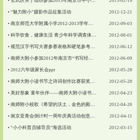
•
玄武区关于组织参加2013年南京市中小学电脑制作活动的通知
2013-02-19
•
“魅力附小”摄影作品征集活动
2012-12-21
•
南京师范大学附属小学2012-2013学年度第一学期总课表
2012-09-03
•
科学饮食，健康生活 青少年科学调查体验活动活动手册
2012-08-01
•
规范汉字书写大赛参赛表格和硬笔参考样式
2012-06-12
•
南师大附小参加2012年南京市“书写经典”规范汉字书写大赛通知
2012-06-09
•
2012六年级家长会ppt
2012-05-28
•
南师大附小读书节之诗词创作比赛获奖名单
2012-05-28
•
美好形象 童年伙伴——南师大附小读书节之诗词创作比赛方案
2012-04-23
•
南师附小校歌《希望的沃土，金色的殿堂》
2012-04-20
•
南京亚青会倒计时一周年庆典活动创意征集意见表
2012-04-11
•
“小小科普员辅导员”海选活动
2012-03-15